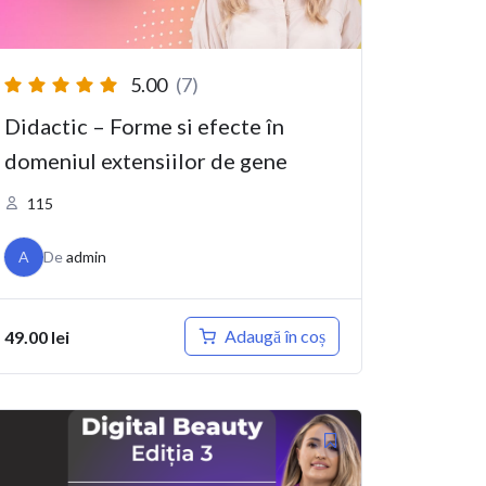
5.00
(7)
Didactic – Forme si efecte în
domeniul extensiilor de gene
115
A
De
admin
Adaugă în coș
49.00
lei