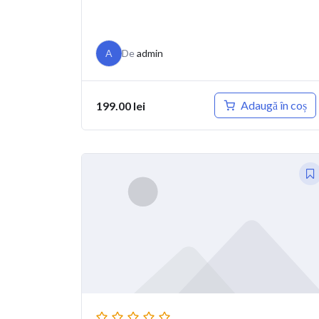
A
De
admin
Adaugă în coș
199.00
lei