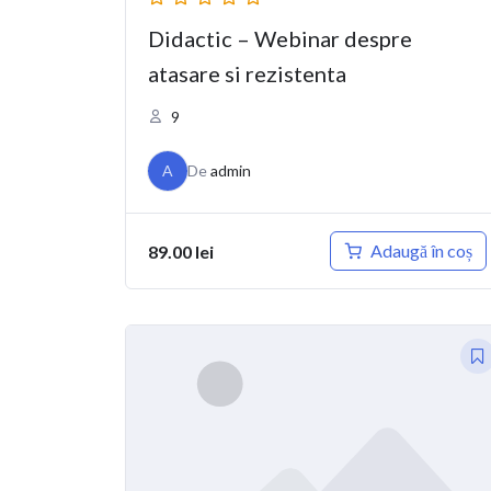
Didactic – Webinar despre
atasare si rezistenta
9
A
De
admin
Adaugă în coș
89.00
lei