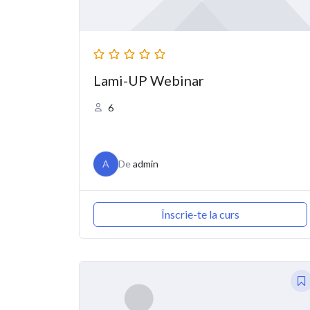
Lami-UP Webinar
6
A
De
admin
Înscrie-te la curs