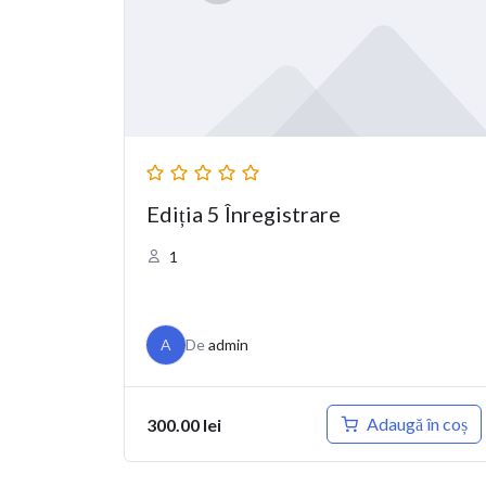
Ediția 5 Înregistrare
1
A
De
admin
Adaugă în coș
300.00
lei