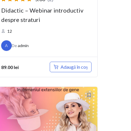
Didactic – Webinar introductiv
despre straturi
12
A
De
admin
Adaugă în coș
89.00
lei