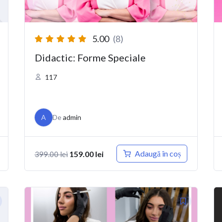
5.00
(8)
Didactic: Forme Speciale
117
A
De
admin
Prețul inițial a fost: 399.00 lei.
Prețul curent este: 159.00 lei.
Adaugă în coș
159.00
lei
399.00
lei