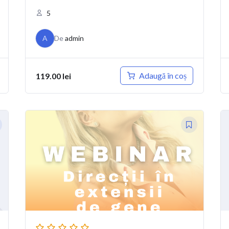
5
A
De
admin
Adaugă în coș
119.00
lei