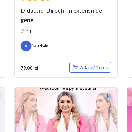
Didactic: Direcții în extensii de
gene
11
A
De
admin
Adaugă în coș
79.00
lei