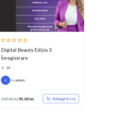
Digital Beauty Ediția 3
Înregistrare
59
A
De
admin
Prețul inițial a fost: 119.00 lei.
Prețul curent este: 95.00 lei.
Adaugă în coș
95.00
lei
119.00
lei