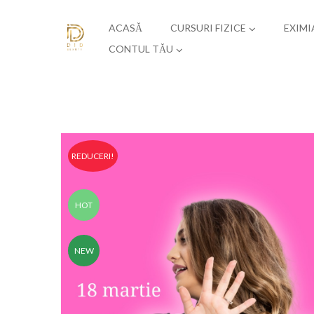
ACASĂ
CURSURI FIZICE
EXIMI
CONTUL TĂU
REDUCERI!
HOT
NEW