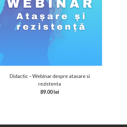
Didactic – Webinar despre atasare si
rezistenta
89.00
lei
.
95.00 lei.