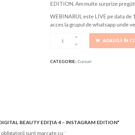
EDITION. Am multe surprize pregăti
WEBINARUL este LIVE pe data de 18 
acces la grupul de whatsapp unde vei 
ADAUGĂ ÎN C
CATEGORIE:
Cursuri
„DIGITAL BEAUTY EDIȚIA 4 – INSTAGRAM EDITION”
obligatorii sunt marcate cu
*