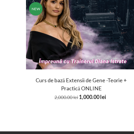
NEW
Curs de bază Extensii de Gene -Teorie +
Practică ONLINE
Prețul inițial a fost: 2,0
Prețul cure
1,000.00
lei
2,000.00
lei