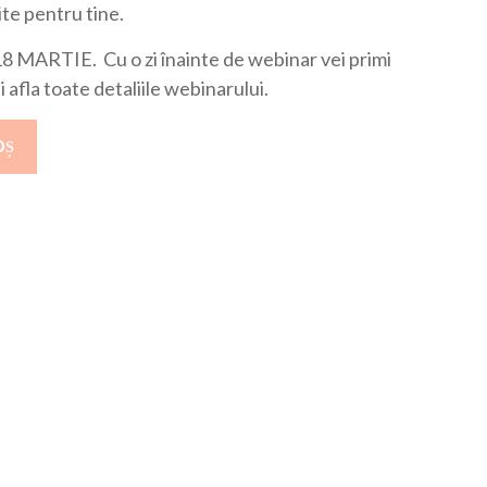
te pentru tine.
MARTIE. Cu o zi înainte de webinar vei primi
afla toate detaliile webinarului.
OȘ