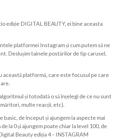
: 299.00 lei.
rent este: 239.00 lei.
icio ediție DIGITAL BEAUTY, ei bine aceasta
tele platformei Instagram și cum putem să ne
nt. Deslușim tainele postărilor de tip carusel,
u această platformă, care este focusul pe care
 are.
algoritmul și totodată o să înțelegi de ce nu sunt
ăritori, multe reacții, etc).
e basic, de început și ajungem la aspecte mai
de la 0 și ajungem poate chiar la level 100, de
a Digital Beauty ediția 4 – INSTAGRAM