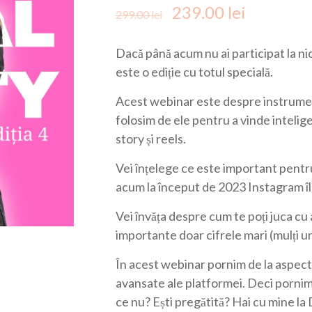
Prețul inițial a fost
Prețul cu
239.00
lei
299.00
lei
Dacă până acum nu ai participat la n
este o ediție cu totul specială.
Acest webinar este despre instrumen
folosim de ele pentru a vinde intelige
story și reels.
Vei înțelege ce este important pentr
acum la început de 2023 Instagram îl
Vei învăța despre cum te poți juca cu 
importante doar cifrele mari (mulți urm
În acest webinar pornim de la aspect
avansate ale platformei. Deci pornim 
ce nu? Ești pregătită? Hai cu mine l