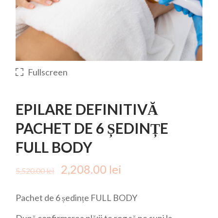
Fullscreen
EPILARE DEFINITIVĂ
PACHET DE 6 ȘEDINȚE
FULL BODY
Prețul inițial a fost: 5,520.00 le
Prețul curent este:
2,208.00
lei
5,520.00
lei
Pachet de 6 ședințe FULL BODY