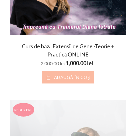
Curs de bază Extensii de Gene -Teorie +
Practică ONLINE
Prețul inițial a fost: 2,000.00 l
Prețul curent este
1,000.00
lei
2,000.00
lei
ADAUGĂ ÎN COȘ
REDUCERI!