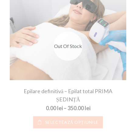
Out Of Stock
Epilare definitivă – Epilat total PRIMA
ȘEDINȚĂ
Interval de prețuri:
0.00
lei
–
350.00
lei
Acest produs ar
SELECTEAZĂ OPȚIUNILE