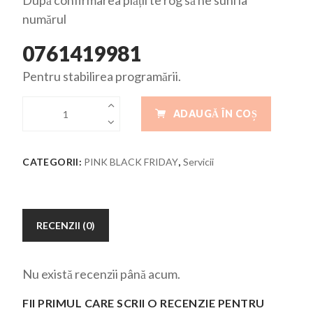
După confirmarea plății te rog să ne suni la
numărul
0761419981
Pentru stabilirea programării.
ADAUGĂ ÎN COȘ
CATEGORII:
PINK BLACK FRIDAY
,
Servicii
RECENZII (0)
Nu există recenzii până acum.
FII PRIMUL CARE SCRII O RECENZIE PENTRU